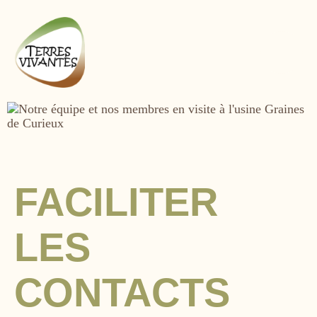
Aller
au
contenu
principal
Image
FACILITER
LES
CONTACTS