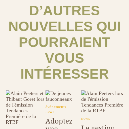
D’AUTRES
NOUVELLES QUI
POURRAIENT
VOUS
INTÉRESSER
Image
Image
Image
tags
événements
news
Adoptez
tags
news
La gestion
une