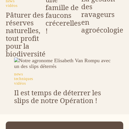
tags
news
des
famille de
vidéos
ravageurs
Pâturer des
faucons
en
réserves
crécerelles
agroécologie
naturelles,
!
tout profit
pour la
biodiversité
Image
tags
news
techniques
vidéos
Il est temps de déterrer les
slips de notre Opération !