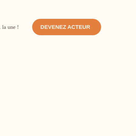
Use
 la une !
DEVENEZ ACTEUR
acc
men