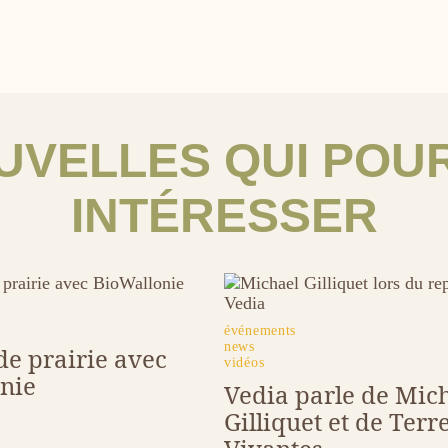
UVELLES QUI POU
INTÉRESSER
Image
tags
événements
news
de prairie avec
vidéos
nie
Vedia parle de Mic
Gilliquet et de Terr