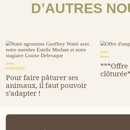
D’AUTRES NO
Image
Image
tags
jobs
news
***Offre
tags
news
techniques
clôturée
Pour faire pâturer ses
animaux, il faut pouvoir
s’adapter !