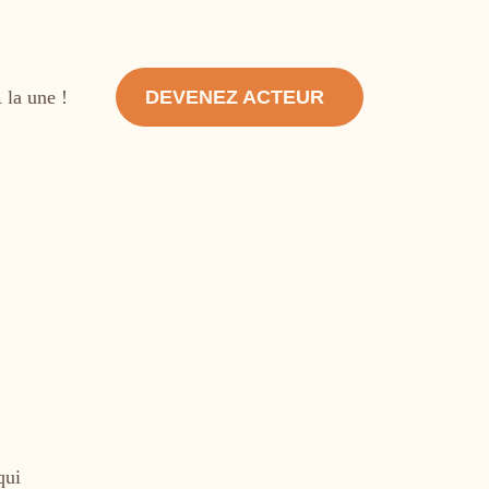
Use
 la une !
DEVENEZ ACTEUR
acc
men
qui