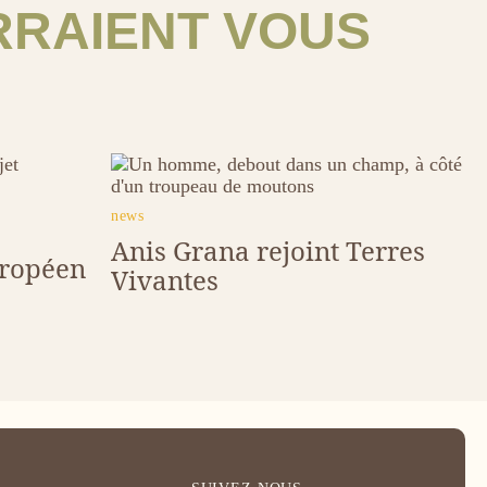
RRAIENT VOUS
Image
tags
news
Anis Grana rejoint Terres
uropéen
Vivantes