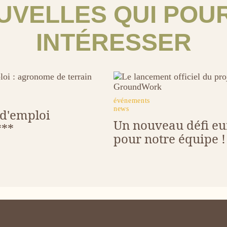
UVELLES QUI POU
INTÉRESSER
Image
tags
événements
news
 d'emploi
Un nouveau défi e
***
pour notre équipe !