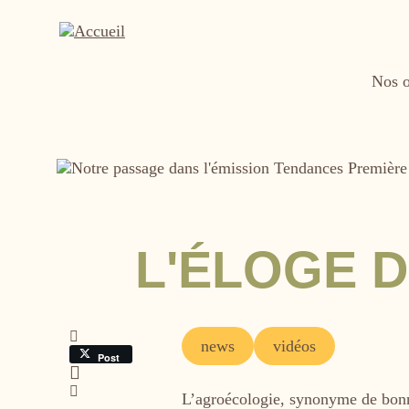
Aller
au
contenu
principal
Nos o
Image
L'ÉLOGE 
Tags
news
vidéos
Post
L’agroécologie, synonyme de bonne 