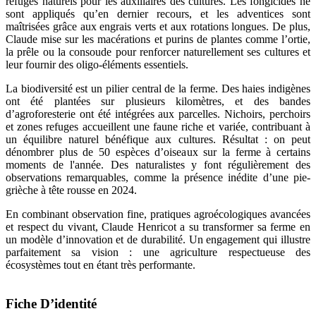
refuges naturels pour les auxiliaires des cultures. Les fongicides ne
sont appliqués qu’en dernier recours, et les adventices sont
maîtrisées grâce aux engrais verts et aux rotations longues. De plus,
Claude mise sur les macérations et purins de plantes comme l’ortie,
la prêle ou la consoude pour renforcer naturellement ses cultures et
leur fournir des oligo-éléments essentiels.
La biodiversité est un pilier central de la ferme. Des haies indigènes
ont été plantées sur plusieurs kilomètres, et des bandes
d’agroforesterie ont été intégrées aux parcelles. Nichoirs, perchoirs
et zones refuges accueillent une faune riche et variée, contribuant à
un équilibre naturel bénéfique aux cultures. Résultat : on peut
dénombrer plus de 50 espèces d’oiseaux sur la ferme à certains
moments de l'année. Des naturalistes y font régulièrement des
observations remarquables, comme la présence inédite d’une pie-
grièche à tête rousse en 2024.
En combinant observation fine, pratiques agroécologiques avancées
et respect du vivant, Claude Henricot a su transformer sa ferme en
un modèle d’innovation et de durabilité. Un engagement qui illustre
parfaitement sa vision : une agriculture respectueuse des
écosystèmes tout en étant très performante.
Fiche D’identité