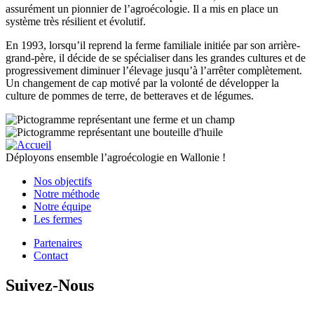
assurément un pionnier de l’agroécologie. Il a mis en place un
système très résilient et évolutif.
En 1993, lorsqu’il reprend la ferme familiale initiée par son arrière-
grand-père, il décide de se spécialiser dans les grandes cultures et de
progressivement diminuer l’élevage jusqu’à l’arrêter complètement.
Un changement de cap motivé par la volonté de développer la
culture de pommes de terre, de betteraves et de légumes.
Type
Image
de
Image
productions
Déployons ensemble l’agroécologie en Wallonie !
Nos objectifs
Notre méthode
Pied
Notre équipe
de
Les fermes
page
Partenaires
Site
Contact
Pied
Content
de
Suivez-Nous
page