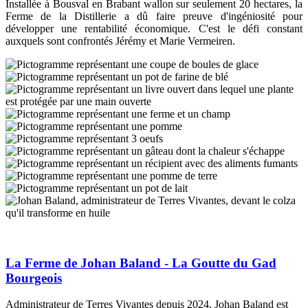
Description
Installée à Bousval en Brabant wallon sur seulement 20 hectares, la
Ferme de la Distillerie a dû faire preuve d'ingéniosité pour
développer une rentabilité économique. C'est le défi constant
auxquels sont confrontés Jérémy et Marie Vermeiren.
Type
Image
de
Image
productions
Image
Image
Image
Image
Image
Image
Image
Image
Image
La Ferme de Johan Baland - La Goutte du Gad
Bourgeois
Description
Administrateur de Terres Vivantes depuis 2024, Johan Baland est