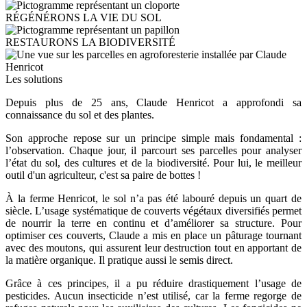
Icon
Image
RÉGÉNÉRONS LA VIE DU SOL
Icon
Image
RESTAURONS LA BIODIVERSITÉ
Highlight
Image
Image
Les solutions
Depuis plus de 25 ans, Claude Henricot a approfondi sa
connaissance du sol et des plantes.
Son approche repose sur un principe simple mais fondamental :
l’observation. Chaque jour, il parcourt ses parcelles pour analyser
l’état du sol, des cultures et de la biodiversité. Pour lui, le meilleur
outil d'un agriculteur, c'est sa paire de bottes !
À la ferme Henricot, le sol n’a pas été labouré depuis un quart de
siècle. L’usage systématique de couverts végétaux diversifiés permet
de nourrir la terre en continu et d’améliorer sa structure. Pour
optimiser ces couverts, Claude a mis en place un pâturage tournant
avec des moutons, qui assurent leur destruction tout en apportant de
la matière organique. Il pratique aussi le semis direct.
Grâce à ces principes, il a pu réduire drastiquement l’usage de
pesticides. Aucun insecticide n’est utilisé, car la ferme regorge de